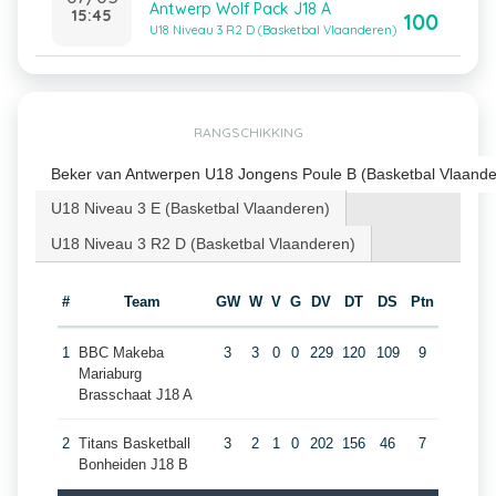
Antwerp Wolf Pack J18 A
15:45
100
U18 Niveau 3 R2 D (Basketbal Vlaanderen)
RANGSCHIKKING
Beker van Antwerpen U18 Jongens Poule B (Basketbal Vlaande
U18 Niveau 3 E (Basketbal Vlaanderen)
U18 Niveau 3 R2 D (Basketbal Vlaanderen)
#
Team
GW
W
V
G
DV
DT
DS
Ptn
1
BBC Makeba
3
3
0
0
229
120
109
9
Mariaburg
Brasschaat J18 A
2
Titans Basketball
3
2
1
0
202
156
46
7
Bonheiden J18 B