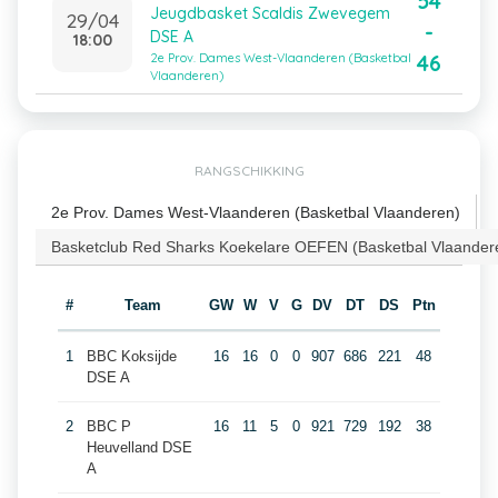
54
Jeugdbasket Scaldis Zwevegem
29/04
-
DSE A
18:00
46
2e Prov. Dames West-Vlaanderen (Basketbal
Vlaanderen)
RANGSCHIKKING
2e Prov. Dames West-Vlaanderen (Basketbal Vlaanderen)
Basketclub Red Sharks Koekelare OEFEN (Basketbal Vlaander
#
Team
GW
W
V
G
DV
DT
DS
Ptn
1
BBC Koksijde
16
16
0
0
907
686
221
48
DSE A
2
BBC P
16
11
5
0
921
729
192
38
Heuvelland DSE
A