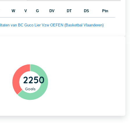
W
V
G
DV
DT
DS
Ptn
esultaten van BC Guco Lier Vzw OEFEN (Basketbal Vlaanderen)
2250
Goals