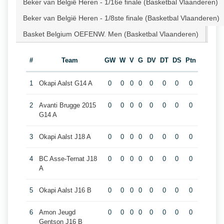
Beker van België Heren - 1/16e finale (Basketbal Vlaanderen)
Beker van België Heren - 1/8ste finale (Basketbal Vlaanderen)
Basket Belgium OEFENW. Men (Basketbal Vlaanderen)
#
Team
GW
W
V
G
DV
DT
DS
Ptn
1
Okapi Aalst G14 A
0
0
0
0
0
0
0
0
2
Avanti Brugge 2015
0
0
0
0
0
0
0
0
G14 A
3
Okapi Aalst J18 A
0
0
0
0
0
0
0
0
4
BC Asse-Ternat J18
0
0
0
0
0
0
0
0
A
5
Okapi Aalst J16 B
0
0
0
0
0
0
0
0
6
Amon Jeugd
0
0
0
0
0
0
0
0
Gentson J16 B