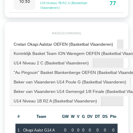
10:30
77
U14 Niveau 1B R2 A (Basketbal
Vlaanderen)
RANGSCHIKKING
Crelan Okapi Aalstar OEFEN (Basketbal Vlaanderen)
Koninklijk Basket Team ION Waregem OEFEN (Basketbal Vlaan
U14 Niveau 2 C (Basketbal Vlaanderen)
"Au Pingouin" Basket Blankenberge OEFEN (Basketbal Vlaand
Beker van Vlaanderen U14 Poule G (Basketbal Vlaanderen)
Beker van Vlaanderen U14 Gemengd 1/8 Finale (Basketbal Vl
U14 Niveau 1B R2 A (Basketbal Vlaanderen)
#
Team
GW
W
V
G
DV
DT
DS
Ptn
1
Okapi Aalst G14 A
0
0
0
0
0
0
0
0