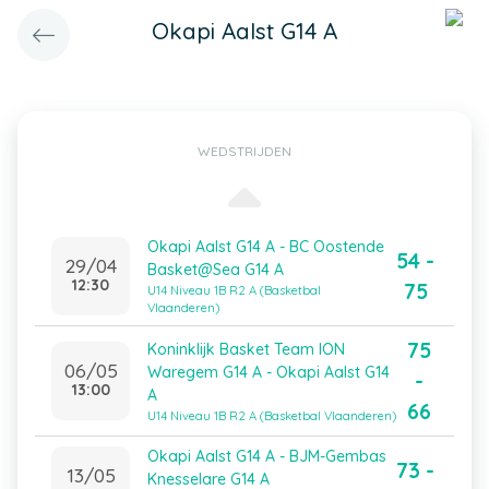
Okapi Aalst G14 A
WEDSTRIJDEN
Okapi Aalst G14 A - BC Oostende
54 -
29/04
Basket@Sea G14 A
12:30
75
U14 Niveau 1B R2 A (Basketbal
Vlaanderen)
75
Koninklijk Basket Team ION
06/05
Waregem G14 A - Okapi Aalst G14
-
13:00
A
66
U14 Niveau 1B R2 A (Basketbal Vlaanderen)
Okapi Aalst G14 A - BJM-Gembas
73 -
13/05
Knesselare G14 A