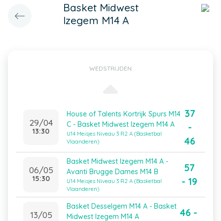
Basket Midwest
Izegem M14 A
WEDSTRIJDEN
37
House of Talents Kortrijk Spurs M14
29/04
C - Basket Midwest Izegem M14 A
-
13:30
U14 Meisjes Niveau 3 R2 A (Basketbal
46
Vlaanderen)
Basket Midwest Izegem M14 A -
57
06/05
Avanti Brugge Dames M14 B
15:30
- 19
U14 Meisjes Niveau 3 R2 A (Basketbal
Vlaanderen)
Basket Desselgem M14 A - Basket
46 -
13/05
Midwest Izegem M14 A