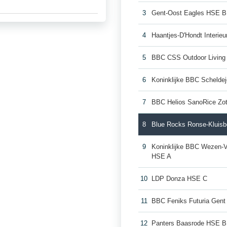
3
Gent-Oost Eagles HSE B
4
Haantjes-D'Hondt Interi
5
BBC CSS Outdoor Living
6
Koninklijke BBC Scheld
7
BBC Helios SanoRice Z
8
Blue Rocks Ronse-Kluis
9
Koninklijke BBC Wezen-V
HSE A
10
LDP Donza HSE C
11
BBC Feniks Futuria Gen
12
Panters Baasrode HSE B