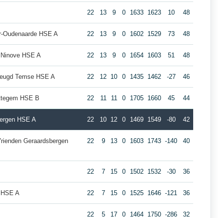
22
13
9
0
1633
1623
10
48
eur-Oudenaarde HSE A
22
13
9
0
1602
1529
73
48
 Ninove HSE A
22
13
9
0
1654
1603
51
48
ejeugd Temse HSE A
22
12
10
0
1435
1462
-27
46
ottegem HSE B
22
11
11
0
1705
1660
45
44
bergen HSE A
22
10
12
0
1469
1549
-80
42
rienden Geraardsbergen
22
9
13
0
1603
1743
-140
40
22
7
15
0
1502
1532
-30
36
t HSE A
22
7
15
0
1525
1646
-121
36
22
5
17
0
1464
1750
-286
32