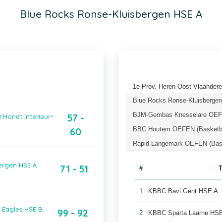
Blue Rocks Ronse-Kluisbergen HSE A
1e Prov. Heren Oost-Vlaandere
Blue Rocks Ronse-Kluisberge
BJM-Gembas Knesselare OEFE
57 -
'Hondt Interieur-
BBC Houtem OEFEN (Basketba
60
Rapid Langemark OEFEN (Bask
ergen HSE A
71 - 51
#
1
KBBC Bavi Gent HSE A
 Eagles HSE B
99 - 92
2
KBBC Sparta Laarne HS