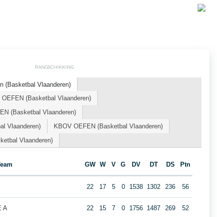
RANGSCHIKKING
n (Basketbal Vlaanderen)
n OEFEN (Basketbal Vlaanderen)
N (Basketbal Vlaanderen)
l Vlaanderen)
KBOV OEFEN (Basketbal Vlaanderen)
etbal Vlaanderen)
Team
GW
W
V
G
DV
DT
DS
Ptn
22
17
5
0
1538
1302
236
56
E A
22
15
7
0
1756
1487
269
52