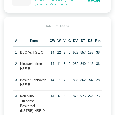
BFOR
4e Prov. Heren Limburg B R1
(Basketbal Vlaanderen)
RANGSCHIKKING
#
Team
GW
W
V
G
DV
DT
DS
Ptn
1
BBC As HSE C
14
12
2
0
982
857
125
38
2
Nieuwerkerken
14
11
3
0
982
840
142
36
HSE B
3
Basket Zonhoven
14
7
7
0
808
862
-54
28
HSE B
4
Kon Sint-
14
6
8
0
873
925
-52
26
Truidense
Basketbal
(KSTBB) HSE D