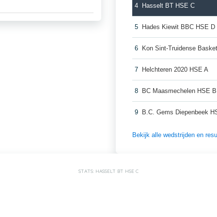
4
Hasselt BT HSE C
5
Hades Kiewit BBC HSE D
6
Kon Sint-Truidense Bask
7
Helchteren 2020 HSE A
8
BC Maasmechelen HSE B
9
B.C. Gems Diepenbeek H
Bekijk alle wedstrijden en re
STATS: HASSELT BT HSE C