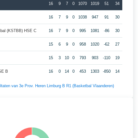
16
9
7
0
1070
1019
51
34
16
7
9
0
1038
947
91
30
etbal (KSTBB) HSE C
16
7
9
0
995
1081
-86
30
15
6
9
0
958
1020
-62
27
15
3
10
0
793
903
-110
19
SE B
16
0
14
0
453
1303
-850
14
sultaten van 3e Prov. Heren Limburg B R1 (Basketbal Vlaanderen)