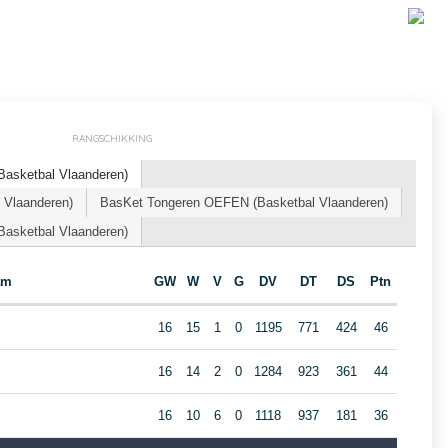
RANGSCHIKKING
Basketbal Vlaanderen)
 Vlaanderen)
BasKet Tongeren OEFEN (Basketbal Vlaanderen)
Basketbal Vlaanderen)
am
GW
W
V
G
DV
DT
DS
Ptn
16
15
1
0
1195
771
424
46
16
14
2
0
1284
923
361
44
16
10
6
0
1118
937
181
36