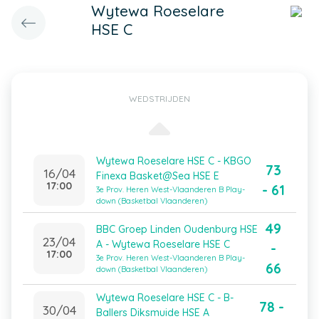
Wytewa Roeselare
HSE C
WEDSTRIJDEN
Wytewa Roeselare HSE C - KBGO
73
16/04
Finexa Basket@Sea HSE E
17:00
- 61
3e Prov. Heren West-Vlaanderen B Play-
down (Basketbal Vlaanderen)
49
BBC Groep Linden Oudenburg HSE
23/04
A - Wytewa Roeselare HSE C
-
17:00
3e Prov. Heren West-Vlaanderen B Play-
66
down (Basketbal Vlaanderen)
Wytewa Roeselare HSE C - B-
78 -
30/04
Ballers Diksmuide HSE A