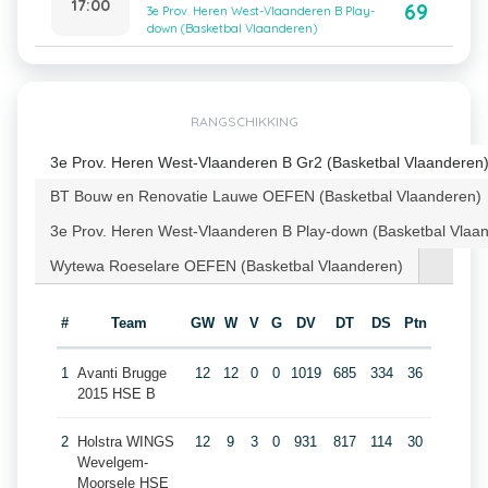
17:00
69
3e Prov. Heren West-Vlaanderen B Play-
down (Basketbal Vlaanderen)
RANGSCHIKKING
3e Prov. Heren West-Vlaanderen B Gr2 (Basketbal Vlaanderen
BT Bouw en Renovatie Lauwe OEFEN (Basketbal Vlaanderen)
3e Prov. Heren West-Vlaanderen B Play-down (Basketbal Vlaa
Wytewa Roeselare OEFEN (Basketbal Vlaanderen)
#
Team
GW
W
V
G
DV
DT
DS
Ptn
1
Avanti Brugge
12
12
0
0
1019
685
334
36
2015 HSE B
2
Holstra WINGS
12
9
3
0
931
817
114
30
Wevelgem-
Moorsele HSE