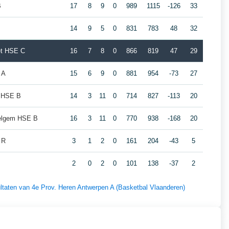
B
17
8
9
0
989
1115
-126
33
14
9
5
0
831
783
48
32
et HSE C
16
7
8
0
866
819
47
29
 A
15
6
9
0
881
954
-73
27
n HSE B
14
3
11
0
714
827
-113
20
elgem HSE B
16
3
11
0
770
938
-168
20
 R
3
1
2
0
161
204
-43
5
2
0
2
0
101
138
-37
2
sultaten van 4e Prov. Heren Antwerpen A (Basketbal Vlaanderen)