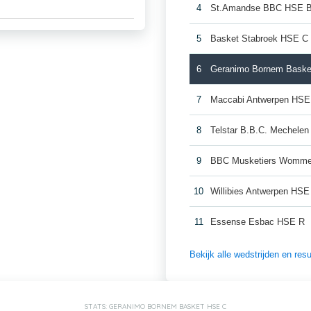
4
St.Amandse BBC HSE 
5
Basket Stabroek HSE C
6
Geranimo Bornem Bask
7
Maccabi Antwerpen HSE
8
Telstar B.B.C. Mechele
9
BBC Musketiers Womm
10
Willibies Antwerpen HSE
11
Essense Esbac HSE R
Bekijk alle wedstrijden en re
STATS: GERANIMO BORNEM BASKET HSE C