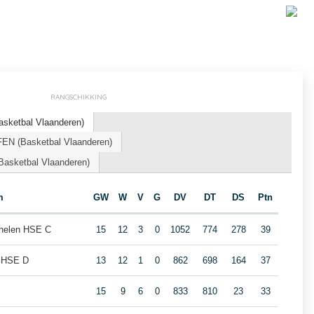
RANGSCHIKKING
asketbal Vlaanderen)
N (Basketbal Vlaanderen)
asketbal Vlaanderen)
m
GW
W
V
G
DV
DT
DS
Ptn
helen HSE C
15
12
3
0
1052
774
278
39
 HSE D
13
12
1
0
862
698
164
37
B
15
9
6
0
833
810
23
33