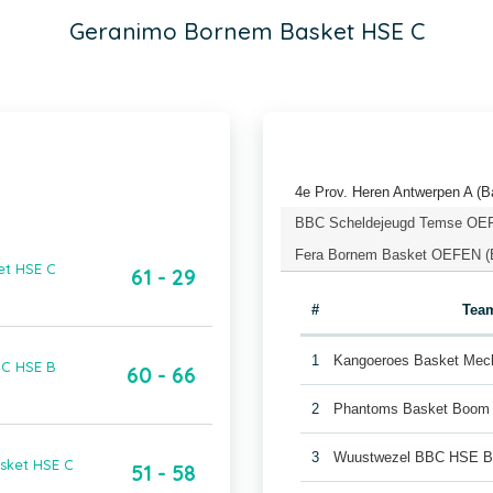
Geranimo Bornem Basket HSE C
4e Prov. Heren Antwerpen A (B
BBC Scheldejeugd Temse OEFE
Fera Bornem Basket OEFEN (B
et HSE C
61 - 29
#
Tea
1
Kangoeroes Basket Mec
BC HSE B
60 - 66
2
Phantoms Basket Boom
3
Wuustwezel BBC HSE 
sket HSE C
51 - 58