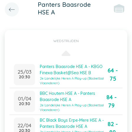
Panters Baasrode
HSE A
WEDSTRIJDEN
Panters Baasrode HSE A - KBGO
64 -
25/03
Finexa Basket@Sea HSE B
20:30
75
2e Landelijke Heren A Play-up (Basketbal
Vlaanderen)
BBC Houtem HSE A - Panters
84 -
01/04
Baasrode HSE A
20:30
79
2e Landelijke Heren A Play-up (Basketbal
Vlaanderen)
BC Black Boys Erpe-Mere HSE A -
82 -
22/04
Panters Baasrode HSE A
20:30