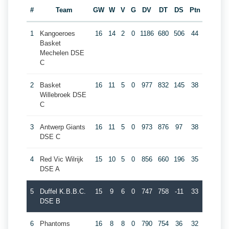
#
Team
GW
W
V
G
DV
DT
DS
Ptn
1
Kangoeroes
16
14
2
0
1186
680
506
44
Basket
Mechelen DSE
C
2
Basket
16
11
5
0
977
832
145
38
Willebroek DSE
C
3
Antwerp Giants
16
11
5
0
973
876
97
38
DSE C
4
Red Vic Wilrijk
15
10
5
0
856
660
196
35
DSE A
5
Duffel K.B.B.C.
15
9
6
0
747
758
-11
33
DSE B
6
Phantoms
16
8
8
0
790
754
36
32