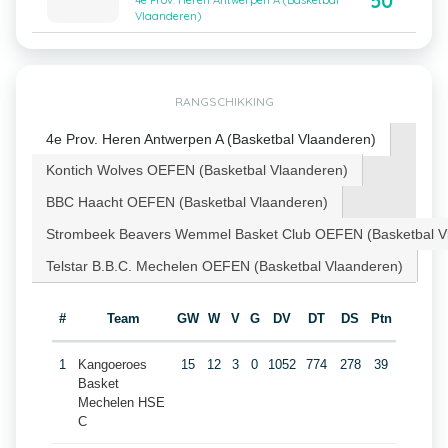
50
4e Prov. Heren Antwerpen A (Basketbal
Vlaanderen)
RANGSCHIKKING
4e Prov. Heren Antwerpen A (Basketbal Vlaanderen)
Kontich Wolves OEFEN (Basketbal Vlaanderen)
BBC Haacht OEFEN (Basketbal Vlaanderen)
Strombeek Beavers Wemmel Basket Club OEFEN (Basketbal V
Telstar B.B.C. Mechelen OEFEN (Basketbal Vlaanderen)
#
Team
GW
W
V
G
DV
DT
DS
Ptn
1
Kangoeroes
15
12
3
0
1052
774
278
39
Basket
Mechelen HSE
C