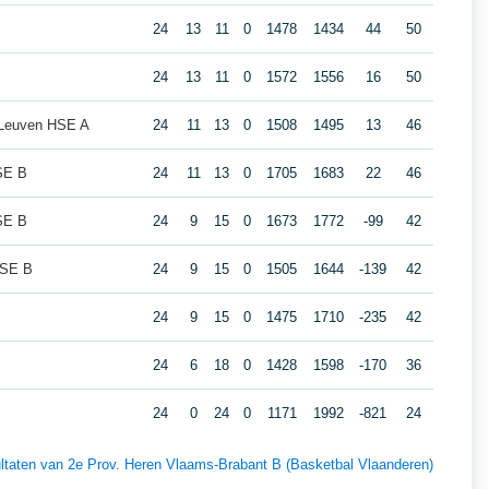
24
13
11
0
1478
1434
44
50
24
13
11
0
1572
1556
16
50
 Leuven HSE A
24
11
13
0
1508
1495
13
46
SE B
24
11
13
0
1705
1683
22
46
SE B
24
9
15
0
1673
1772
-99
42
HSE B
24
9
15
0
1505
1644
-139
42
24
9
15
0
1475
1710
-235
42
24
6
18
0
1428
1598
-170
36
24
0
24
0
1171
1992
-821
24
sultaten van 2e Prov. Heren Vlaams-Brabant B (Basketbal Vlaanderen)