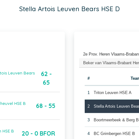
Stella Artois Leuven Bears HSE D
2e Prov. Heren Vlaams-Brabant
Beker van Vlaams-Brabant Here
62 -
tois Leuven Bears
#
Tea
65
1
Triton Leuven HSE A
nheuvel HSE B
68 - 55
2
Stella Artois Leuven Be
3
Boortmeerbeek & Berg B
n HSE B
20 - 0 BFOR
4
BC Grimbergen HSE B