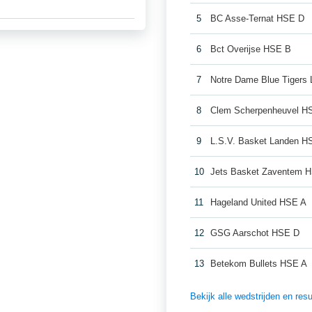
5
BC Asse-Ternat HSE D
6
Bct Overijse HSE B
7
Notre Dame Blue Tigers
8
Clem Scherpenheuvel H
9
L.S.V. Basket Landen H
10
Jets Basket Zaventem 
11
Hageland United HSE A
12
GSG Aarschot HSE D
13
Betekom Bullets HSE A
Bekijk alle wedstrijden en re