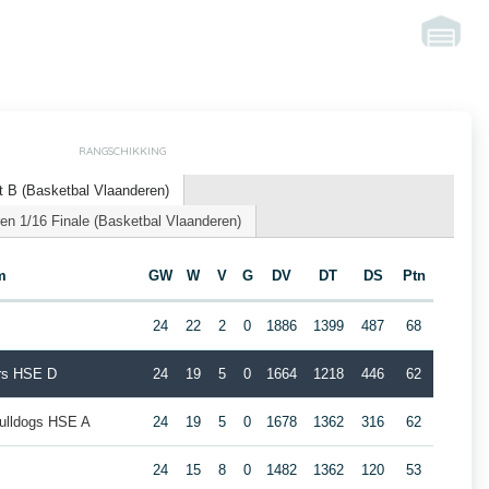
RANGSCHIKKING
 B (Basketbal Vlaanderen)
n 1/16 Finale (Basketbal Vlaanderen)
m
GW
W
V
G
DV
DT
DS
Ptn
24
22
2
0
1886
1399
487
68
ars HSE D
24
19
5
0
1664
1218
446
62
ulldogs HSE A
24
19
5
0
1678
1362
316
62
24
15
8
0
1482
1362
120
53