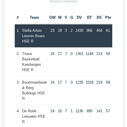
RANGSCHIKKING
#
Team
GW
W
V
G
DV
DT
DS
Ptn
1
Stella Artois
23
18
3
2
1430
966
464
61
Leuven Bears
HSE R
2
Titans
24
17
7
0
1361
1148
213
58
Basketball
Keerbergen
HSE R
3
Boortmeerbeek
24
17
7
0
1235
1016
219
58
& Berg
Bulldogs HSE
R
4
De Rode
24
16
7
1
1136
995
141
57
Leeuwen HSE
R