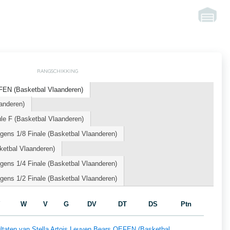
RANGSCHIKKING
EFEN (Basketbal Vlaanderen)
anderen)
le F (Basketbal Vlaanderen)
ens 1/8 Finale (Basketbal Vlaanderen)
etbal Vlaanderen)
ens 1/4 Finale (Basketbal Vlaanderen)
ens 1/2 Finale (Basketbal Vlaanderen)
W
V
G
DV
DT
DS
Ptn
sultaten van Stella Artois Leuven Bears OEFEN (Basketbal