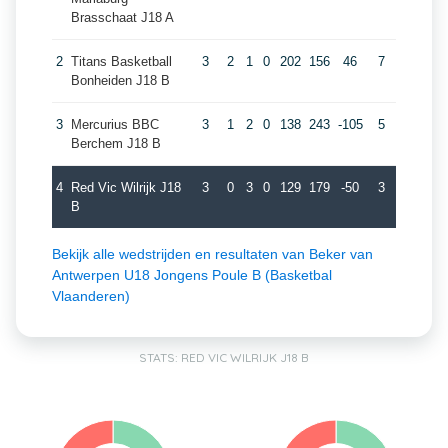
Brasschaat J18 A
2
Titans Basketball
3
2
1
0
202
156
46
7
Bonheiden J18 B
3
Mercurius BBC
3
1
2
0
138
243
-105
5
Berchem J18 B
4
Red Vic Wilrijk J18
3
0
3
0
129
179
-50
3
B
Bekijk alle wedstrijden en resultaten van Beker van
Antwerpen U18 Jongens Poule B (Basketbal
Vlaanderen)
STATS: RED VIC WILRIJK J18 B