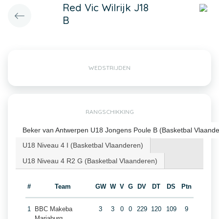
Red Vic Wilrijk J18
B
WEDSTRIJDEN
RANGSCHIKKING
Beker van Antwerpen U18 Jongens Poule B (Basketbal Vlaande
U18 Niveau 4 I (Basketbal Vlaanderen)
U18 Niveau 4 R2 G (Basketbal Vlaanderen)
#
Team
GW
W
V
G
DV
DT
DS
Ptn
1
BBC Makeba
3
3
0
0
229
120
109
9
Mariaburg