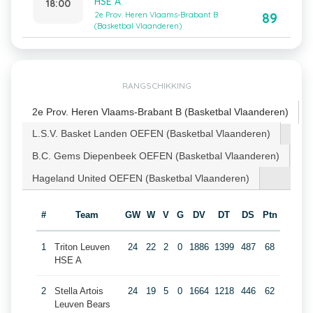
HSE A
18:00
89
2e Prov. Heren Vlaams-Brabant B
(Basketbal Vlaanderen)
RANGSCHIKKING
2e Prov. Heren Vlaams-Brabant B (Basketbal Vlaanderen)
L.S.V. Basket Landen OEFEN (Basketbal Vlaanderen)
B.C. Gems Diepenbeek OEFEN (Basketbal Vlaanderen)
Hageland United OEFEN (Basketbal Vlaanderen)
#
Team
GW
W
V
G
DV
DT
DS
Ptn
1
Triton Leuven
24
22
2
0
1886
1399
487
68
HSE A
2
Stella Artois
24
19
5
0
1664
1218
446
62
Leuven Bears