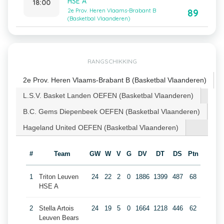
HSE A
18:00
89
2e Prov. Heren Vlaams-Brabant B
(Basketbal Vlaanderen)
RANGSCHIKKING
2e Prov. Heren Vlaams-Brabant B (Basketbal Vlaanderen)
L.S.V. Basket Landen OEFEN (Basketbal Vlaanderen)
B.C. Gems Diepenbeek OEFEN (Basketbal Vlaanderen)
Hageland United OEFEN (Basketbal Vlaanderen)
#
Team
GW
W
V
G
DV
DT
DS
Ptn
1
Triton Leuven
24
22
2
0
1886
1399
487
68
HSE A
2
Stella Artois
24
19
5
0
1664
1218
446
62
Leuven Bears