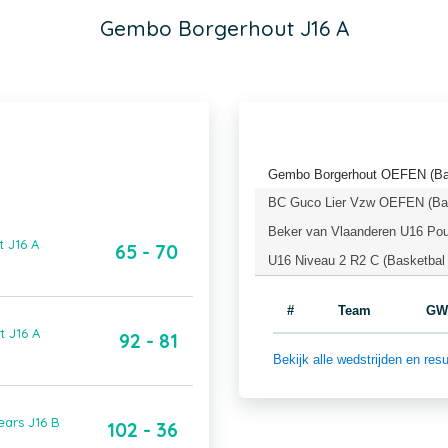
Gembo Borgerhout J16 A
Gembo Borgerhout OEFEN (Bas
BC Guco Lier Vzw OEFEN (Bas
Beker van Vlaanderen U16 Pou
 J16 A
65 - 70
U16 Niveau 2 R2 C (Basketbal
#
Team
GW
t J16 A
92 - 81
Bekijk alle wedstrijden en r
ears J16 B
102 - 36