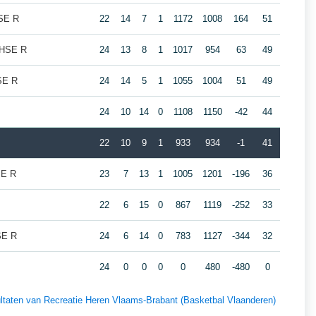
HSE R
22
14
7
1
1172
1008
164
51
e HSE R
24
13
8
1
1017
954
63
49
SE R
24
14
5
1
1055
1004
51
49
24
10
14
0
1108
1150
-42
44
22
10
9
1
933
934
-1
41
SE R
23
7
13
1
1005
1201
-196
36
22
6
15
0
867
1119
-252
33
SE R
24
6
14
0
783
1127
-344
32
24
0
0
0
0
480
-480
0
sultaten van Recreatie Heren Vlaams-Brabant (Basketbal Vlaanderen)