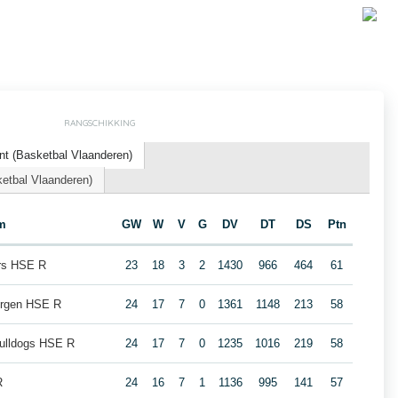
RANGSCHIKKING
nt (Basketbal Vlaanderen)
etbal Vlaanderen)
m
GW
W
V
G
DV
DT
DS
Ptn
ars HSE R
23
18
3
2
1430
966
464
61
ergen HSE R
24
17
7
0
1361
1148
213
58
ulldogs HSE R
24
17
7
0
1235
1016
219
58
R
24
16
7
1
1136
995
141
57