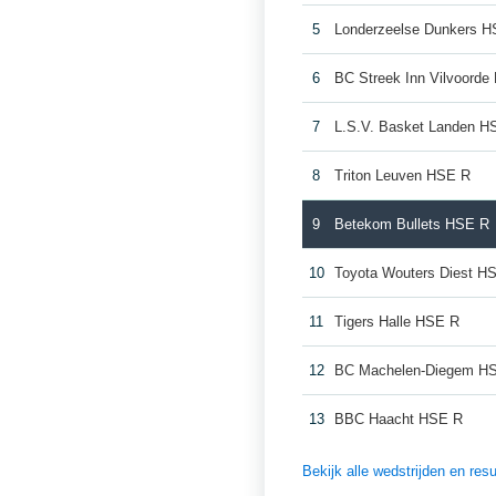
5
Londerzeelse Dunkers 
6
BC Streek Inn Vilvoord
7
L.S.V. Basket Landen H
8
Triton Leuven HSE R
9
Betekom Bullets HSE R
10
Toyota Wouters Diest H
11
Tigers Halle HSE R
12
BC Machelen-Diegem H
13
BBC Haacht HSE R
Bekijk alle wedstrijden en re