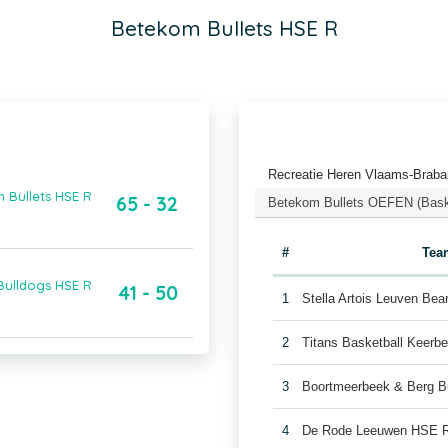
Betekom Bullets HSE R
Recreatie Heren Vlaams-Braba
 Bullets HSE R
65 - 32
Betekom Bullets OEFEN (Bask
#
Tea
Bulldogs HSE R
41 - 50
1
Stella Artois Leuven Be
2
Titans Basketball Keerb
3
Boortmeerbeek & Berg B
4
De Rode Leeuwen HSE 