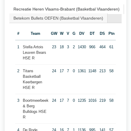
Recreatie Heren Vlaams-Brabant (Basketbal Vlaanderen)
Betekom Bullets OEFEN (Basketbal Vlaanderen)
#
Team
GW
W
V
G
DV
DT
DS
Ptn
1
Stella Artois
23
18
3
2
1430
966
464
61
Leuven Bears
HSE R
2
Titans
24
17
7
0
1361
1148
213
58
Basketball
Keerbergen
HSE R
3
Boortmeerbeek
24
17
7
0
1235
1016
219
58
& Berg
Bulldogs HSE
R
4
De Rode
24
16
7
1
1136
995
141
57