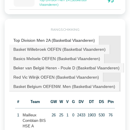
95
Top Division Men 2A (Basketbal
Vlaanderen)
RANGSCHIKKING
Top Division Men 2A (Basketbal Vlaanderen)
Basket Willebroek OEFEN (Basketbal Vlaanderen)
Basics Melsele OEFEN (Basketbal Vlaanderen)
Beker van België Heren - Poule D (Basketbal Vlaanderen)
Red Vic Wilrijk OEFEN (Basketbal Vlaanderen)
Basket Belgium OEFENW. Men (Basketbal Vlaanderen)
#
Team
GW
W
V
G
DV
DT
DS
Ptn
1
Mailleux
26
25
1
0
2433
1903
530
76
Comblain BIS
HSE A