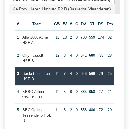
4e Prov. Heren Limburg A R1 (Basketbal Vlaanderen)
4e Prov. Heren Limburg R2 B (Basketbal Vlaanderen)
#
Team
GW
W
V
G
DV
DT
DS
Ptn
1
Alfa 2000 Achel
12
10
2
0
733
559
174
32
HSE A
2
Orly Hasselt
12
8
4
0
641
680
-39
28
HSE B
3
Basket Lummen
11
7
4
0
648
569
79
25
HSE D
4
KBBC Zolder
11
5
6
0
685
658
27
21
vzw HSE D
5
BBC Optima
11
6
2
0
558
486
72
20
Tessenderlo HSE
D