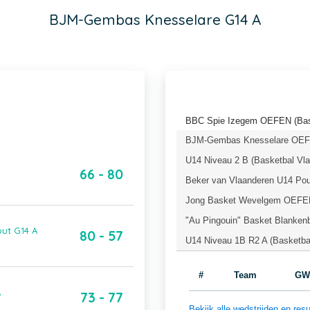
BJM-Gembas Knesselare G14 A
BBC Spie Izegem OEFEN (Bask
BJM-Gembas Knesselare OEFE
U14 Niveau 2 B (Basketbal Vl
66 - 80
Beker van Vlaanderen U14 Pou
Jong Basket Wevelgem OEFEN 
"Au Pingouin" Basket Blanken
ut G14 A
80 - 57
U14 Niveau 1B R2 A (Basketba
#
Team
GW
A
73 - 77
Bekijk alle wedstrijden en r