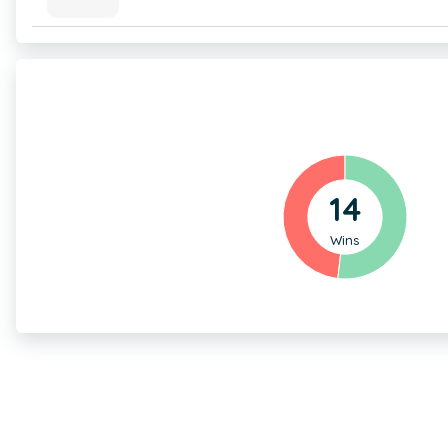
14
Wins