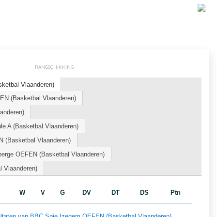
RANGSCHIKKING
etbal Vlaanderen)
N (Basketbal Vlaanderen)
aanderen)
le A (Basketbal Vlaanderen)
(Basketbal Vlaanderen)
berge OEFEN (Basketbal Vlaanderen)
l Vlaanderen)
W
V
G
DV
DT
DS
Ptn
esultaten van BBC Spie Izegem OEFEN (Basketbal Vlaanderen)