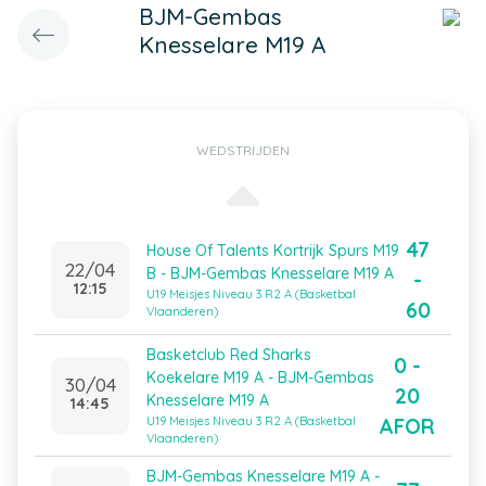
BJM-Gembas
Knesselare M19 A
WEDSTRIJDEN
47
House Of Talents Kortrijk Spurs M19
22/04
B - BJM-Gembas Knesselare M19 A
-
12:15
U19 Meisjes Niveau 3 R2 A (Basketbal
60
Vlaanderen)
Basketclub Red Sharks
0 -
Koekelare M19 A - BJM-Gembas
30/04
20
Knesselare M19 A
14:45
AFOR
U19 Meisjes Niveau 3 R2 A (Basketbal
Vlaanderen)
BJM-Gembas Knesselare M19 A -