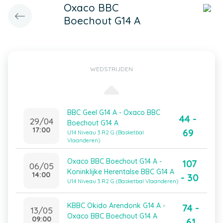
Oxaco BBC
Boechout G14 A
WEDSTRIJDEN
BBC Geel G14 A - Oxaco BBC
44 -
29/04
Boechout G14 A
17:00
69
U14 Niveau 3 R2 G (Basketbal
Vlaanderen)
Oxaco BBC Boechout G14 A -
107
06/05
Koninklijke Herentalse BBC G14 A
14:00
- 30
U14 Niveau 3 R2 G (Basketbal Vlaanderen)
KBBC Okido Arendonk G14 A -
74 -
13/05
Oxaco BBC Boechout G14 A
09:00
61