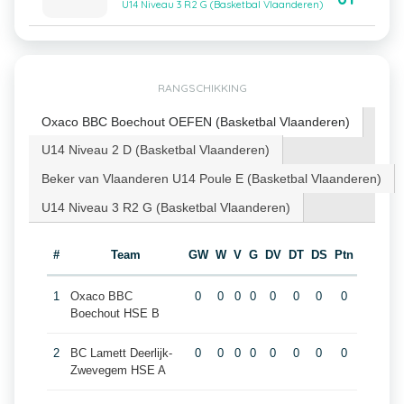
U14 Niveau 3 R2 G (Basketbal Vlaanderen)
RANGSCHIKKING
Oxaco BBC Boechout OEFEN (Basketbal Vlaanderen)
U14 Niveau 2 D (Basketbal Vlaanderen)
Beker van Vlaanderen U14 Poule E (Basketbal Vlaanderen)
U14 Niveau 3 R2 G (Basketbal Vlaanderen)
#
Team
GW
W
V
G
DV
DT
DS
Ptn
1
Oxaco BBC
0
0
0
0
0
0
0
0
Boechout HSE B
2
BC Lamett Deerlijk-
0
0
0
0
0
0
0
0
Zwevegem HSE A