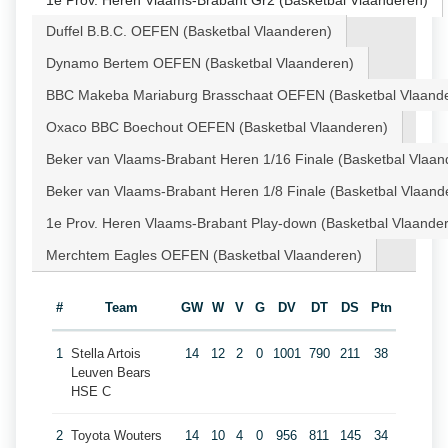
1e Prov. Heren Vlaams-Brabant Gr2 (Basketbal Vlaanderen)
Duffel B.B.C. OEFEN (Basketbal Vlaanderen)
Dynamo Bertem OEFEN (Basketbal Vlaanderen)
BBC Makeba Mariaburg Brasschaat OEFEN (Basketbal Vlaand
Oxaco BBC Boechout OEFEN (Basketbal Vlaanderen)
Beker van Vlaams-Brabant Heren 1/16 Finale (Basketbal Vlaan
Beker van Vlaams-Brabant Heren 1/8 Finale (Basketbal Vlaand
1e Prov. Heren Vlaams-Brabant Play-down (Basketbal Vlaande
Merchtem Eagles OEFEN (Basketbal Vlaanderen)
#
Team
GW
W
V
G
DV
DT
DS
Ptn
1
Stella Artois
14
12
2
0
1001
790
211
38
Leuven Bears
HSE C
2
Toyota Wouters
14
10
4
0
956
811
145
34