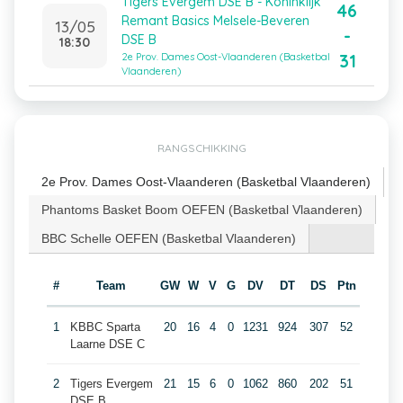
Tigers Evergem DSE B - Koninklijk
46
Remant Basics Melsele-Beveren
13/05
-
DSE B
18:30
31
2e Prov. Dames Oost-Vlaanderen (Basketbal
Vlaanderen)
RANGSCHIKKING
2e Prov. Dames Oost-Vlaanderen (Basketbal Vlaanderen)
Phantoms Basket Boom OEFEN (Basketbal Vlaanderen)
BBC Schelle OEFEN (Basketbal Vlaanderen)
#
Team
GW
W
V
G
DV
DT
DS
Ptn
1
KBBC Sparta
20
16
4
0
1231
924
307
52
Laarne DSE C
2
Tigers Evergem
21
15
6
0
1062
860
202
51
DSE B