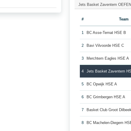
Jets Basket Zaventem OEFEN 
#
Team
1
BC Asse-Ternat HSE B
2
Bavi Vilvoorde HSE C
3
Merchtem Eagles HSE A
4
Jets Basket Zaventem H
5
BC Opwijk HSE A
6
BC Grimbergen HSE A
7
Basket Club Groot Dilbe
8
BC Machelen-Diegem HS