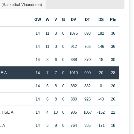
(Basketbal Vlaanderen)
GW
W
V
G
DV
DT
DS
Ptn
14
11
3
0
1075
893
182
36
14
11
3
0
912
766
146
36
14
8
6
0
888
870
18
30
SE A
14
7
7
0
1010
990
20
28
14
6
8
0
882
882
0
26
14
6
8
0
880
923
-43
26
ek HSE A
14
4
10
0
905
1057
-152
22
E A
14
3
9
0
764
935
-171
18