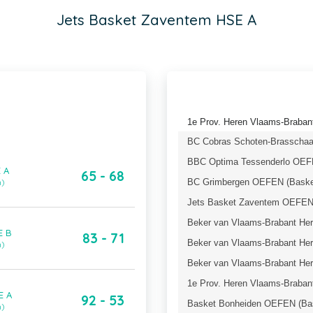
Jets Basket Zaventem HSE A
1e Prov. Heren Vlaams-Brabant
BC Cobras Schoten-Brasschaa
BBC Optima Tessenderlo OEFE
 A
65 - 68
BC Grimbergen OEFEN (Basket
n)
Jets Basket Zaventem OEFEN 
Beker van Vlaams-Brabant Here
E B
83 - 71
Beker van Vlaams-Brabant Here
n)
Beker van Vlaams-Brabant Here
1e Prov. Heren Vlaams-Brabant
E A
92 - 53
Basket Bonheiden OEFEN (Bas
n)