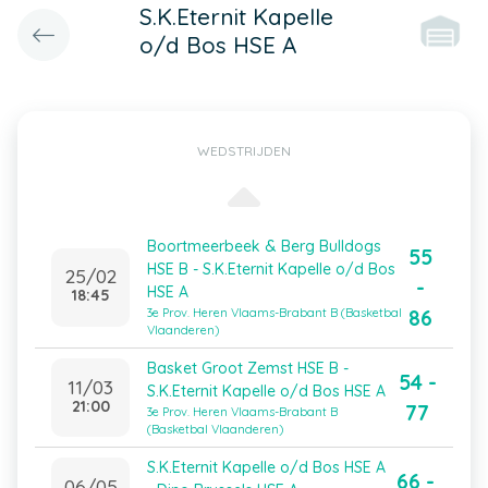
S.K.Eternit Kapelle
o/d Bos HSE A
WEDSTRIJDEN
Boortmeerbeek & Berg Bulldogs
55
HSE B - S.K.Eternit Kapelle o/d Bos
25/02
-
HSE A
18:45
86
3e Prov. Heren Vlaams-Brabant B (Basketbal
Vlaanderen)
Basket Groot Zemst HSE B -
54 -
11/03
S.K.Eternit Kapelle o/d Bos HSE A
21:00
77
3e Prov. Heren Vlaams-Brabant B
(Basketbal Vlaanderen)
S.K.Eternit Kapelle o/d Bos HSE A
66 -
06/05