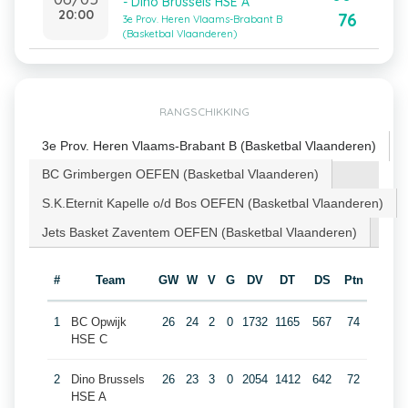
- Dino Brussels HSE A
20:00
76
3e Prov. Heren Vlaams-Brabant B
(Basketbal Vlaanderen)
RANGSCHIKKING
3e Prov. Heren Vlaams-Brabant B (Basketbal Vlaanderen)
BC Grimbergen OEFEN (Basketbal Vlaanderen)
S.K.Eternit Kapelle o/d Bos OEFEN (Basketbal Vlaanderen)
Jets Basket Zaventem OEFEN (Basketbal Vlaanderen)
#
Team
GW
W
V
G
DV
DT
DS
Ptn
1
BC Opwijk
26
24
2
0
1732
1165
567
74
HSE C
2
Dino Brussels
26
23
3
0
2054
1412
642
72
HSE A