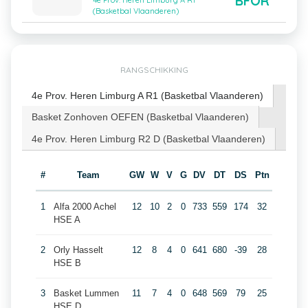
BFOR
4e Prov. Heren Limburg A R1
(Basketbal Vlaanderen)
RANGSCHIKKING
4e Prov. Heren Limburg A R1 (Basketbal Vlaanderen)
Basket Zonhoven OEFEN (Basketbal Vlaanderen)
4e Prov. Heren Limburg R2 D (Basketbal Vlaanderen)
#
Team
GW
W
V
G
DV
DT
DS
Ptn
1
Alfa 2000 Achel
12
10
2
0
733
559
174
32
HSE A
2
Orly Hasselt
12
8
4
0
641
680
-39
28
HSE B
3
Basket Lummen
11
7
4
0
648
569
79
25
HSE D