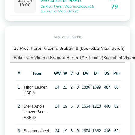
GSG Aarschot HSE D
18:00
79
2e Prov. Heren Vlaams-Brabant B
(Basketbal Vlaanderen)
RANGSCHIKKING
2e Prov. Heren Vlaams-Brabant B (Basketbal Vlaanderen)
Beker van Vlaams-Brabant Heren 1/16 Finale (Basketbal Vlaan
#
Team
GW
W
V
G
DV
DT
DS
Ptn
1
Triton Leuven
24
22
2
0
1886
1399
487
68
HSE A
2
Stella Artois
24
19
5
0
1664
1218
446
62
Leuven Bears
HSE D
3
Boortmeerbeek
24
19
5
0
1678
1362
316
62