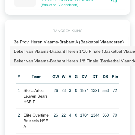
43
3e Prov. Heren Vlaams-Brabant A
(Basketbal Vlaanderen)
RANGSCHIKKING
3e Prov. Heren Vlaams-Brabant A (Basketbal Vlaanderen)
Beker van Vlaams-Brabant Heren 1/16 Finale (Basketbal Vlaan
Beker van Vlaams-Brabant Heren 1/8 Finale (Basketbal Vlaand
#
Team
GW
W
V
G
DV
DT
DS
Ptn
1
Stella Artois
26
23
3
0
1874
1321
553
72
Leuven Bears
HSE F
2
Elite Overtime
26
22
4
0
1704
1344
360
70
Brussels HSE
A