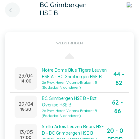
BC Grimbergen
HSE B
WEDSTRIJDEN
Notre Dame Blue Tigers Leuven
44 -
23/04
HSE A - BC Grimbergen HSE B
14:00
62
2e Prov. Heren Vlaams-Brabant B
(Basketbal Vlaanderen)
BC Grimbergen HSE B - Bct
62 -
29/04
Overijse HSE B
18:30
66
2e Prov. Heren Vlaams-Brabant B
(Basketbal Vlaanderen)
Stella Artois Leuven Bears HSE
20 - 0
13/05
D - BC Grimbergen HSE B
17:00