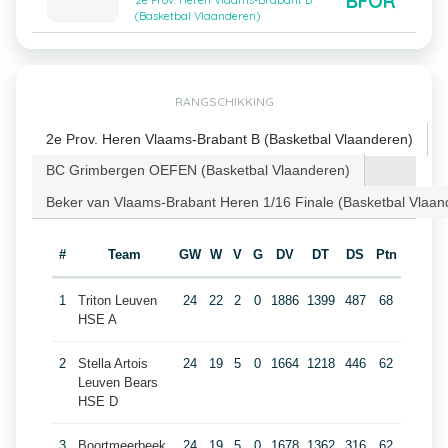
BFOR
2e Prov. Heren Vlaams-Brabant B
(Basketbal Vlaanderen)
RANGSCHIKKING
2e Prov. Heren Vlaams-Brabant B (Basketbal Vlaanderen)
BC Grimbergen OEFEN (Basketbal Vlaanderen)
Beker van Vlaams-Brabant Heren 1/16 Finale (Basketbal Vlaan
#
Team
GW
W
V
G
DV
DT
DS
Ptn
1
Triton Leuven
24
22
2
0
1886
1399
487
68
HSE A
2
Stella Artois
24
19
5
0
1664
1218
446
62
Leuven Bears
HSE D
3
Boortmeerbeek
24
19
5
0
1678
1362
316
62