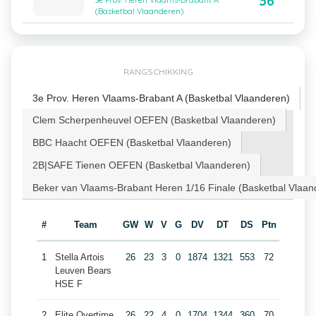
36
3e Prov. Heren Vlaams-Brabant A
(Basketbal Vlaanderen)
RANGSCHIKKING
3e Prov. Heren Vlaams-Brabant A (Basketbal Vlaanderen)
Clem Scherpenheuvel OEFEN (Basketbal Vlaanderen)
BBC Haacht OEFEN (Basketbal Vlaanderen)
2B|SAFE Tienen OEFEN (Basketbal Vlaanderen)
Beker van Vlaams-Brabant Heren 1/16 Finale (Basketbal Vlaan
#
Team
GW
W
V
G
DV
DT
DS
Ptn
1
Stella Artois
26
23
3
0
1874
1321
553
72
Leuven Bears
HSE F
2
Elite Overtime
26
22
4
0
1704
1344
360
70