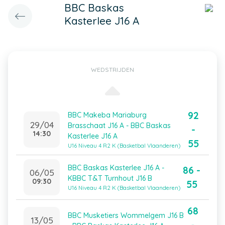
BBC Baskas
Kasterlee J16 A
WEDSTRIJDEN
92
BBC Makeba Mariaburg
29/04
Brasschaat J16 A - BBC Baskas
-
14:30
Kasterlee J16 A
55
U16 Niveau 4 R2 K (Basketbal Vlaanderen)
BBC Baskas Kasterlee J16 A -
86 -
06/05
KBBC T&T Turnhout J16 B
09:30
55
U16 Niveau 4 R2 K (Basketbal Vlaanderen)
68
BBC Musketiers Wommelgem J16 B
13/05