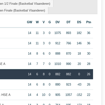
n 1/2 Finale (Basketbal Vlaanderen)
n Finale (Basketbal Vlaanderen)
GW
W
V
G
DV
DT
DS
Ptn
14
11
3
0
1075
893
182
36
14
11
3
0
912
766
146
36
14
8
6
0
888
870
18
30
SE A
14
7
7
0
1010
990
20
28
14
6
8
0
882
882
0
26
14
6
8
0
880
923
-43
26
ek HSE A
14
4
10
0
905
1057
-152
22