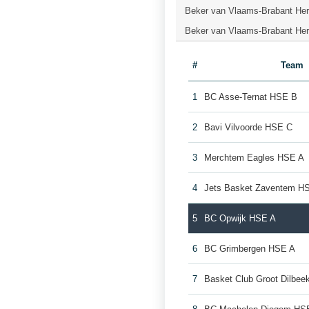
Beker van Vlaams-Brabant Here
Beker van Vlaams-Brabant Here
#
Team
1
BC Asse-Ternat HSE B
2
Bavi Vilvoorde HSE C
3
Merchtem Eagles HSE A
4
Jets Basket Zaventem H
5
BC Opwijk HSE A
6
BC Grimbergen HSE A
7
Basket Club Groot Dilbe