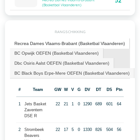
52
Recrea Dames Vlaams-Brabant
(Basketbal Vlaanderen)
RANGSCHIKKING
Recrea Dames Vlaams-Brabant (Basketbal Vlaanderen)
BC Opwijk OEFEN (Basketbal Vlaanderen)
Dbc Osiris Aalst OEFEN (Basketbal Vlaanderen)
BC Black Boys Erpe-Mere OEFEN (Basketbal Vlaanderen)
#
Team
GW
W
V
G
DV
DT
DS
Ptn
1
Jets Basket
22
21
1
0
1290
689
601
64
Zaventem
DSE R
2
Strombeek
22
17
5
0
1330
826
504
56
Beavers