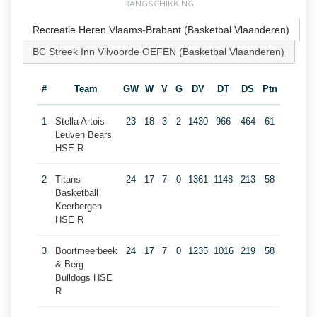
RANGSCHIKKING
Recreatie Heren Vlaams-Brabant (Basketbal Vlaanderen)
BC Streek Inn Vilvoorde OEFEN (Basketbal Vlaanderen)
#
Team
GW
W
V
G
DV
DT
DS
Ptn
1
Stella Artois
23
18
3
2
1430
966
464
61
Leuven Bears
HSE R
2
Titans
24
17
7
0
1361
1148
213
58
Basketball
Keerbergen
HSE R
3
Boortmeerbeek
24
17
7
0
1235
1016
219
58
& Berg
Bulldogs HSE
R