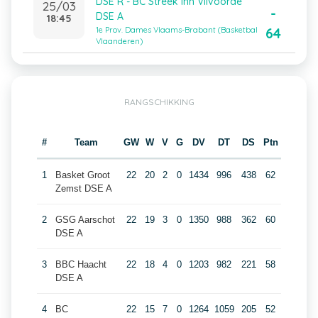
DSE R - BC Streek Inn Vilvoorde
25/03
-
DSE A
18:45
64
1e Prov. Dames Vlaams-Brabant (Basketbal
Vlaanderen)
RANGSCHIKKING
#
Team
GW
W
V
G
DV
DT
DS
Ptn
1
Basket Groot
22
20
2
0
1434
996
438
62
Zemst DSE A
2
GSG Aarschot
22
19
3
0
1350
988
362
60
DSE A
3
BBC Haacht
22
18
4
0
1203
982
221
58
DSE A
4
BC
22
15
7
0
1264
1059
205
52