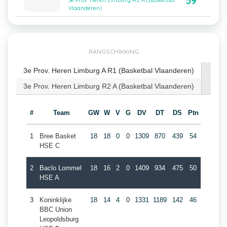
59
3e Prov. Heren Limburg R2 A (Basketbal
Vlaanderen)
RANGSCHIKKING
3e Prov. Heren Limburg A R1 (Basketbal Vlaanderen)
3e Prov. Heren Limburg R2 A (Basketbal Vlaanderen)
#
Team
GW
W
V
G
DV
DT
DS
Ptn
1
Bree Basket
18
18
0
0
1309
870
439
54
HSE C
2
Baclo Lommel
18
16
2
0
1409
934
475
50
HSE A
3
Koninklijke
18
14
4
0
1331
1189
142
46
BBC Union
Leopoldsburg