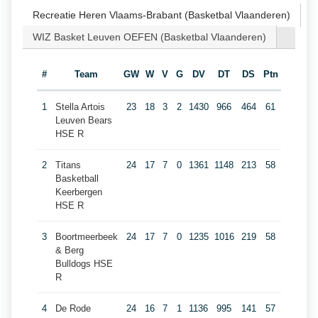
Recreatie Heren Vlaams-Brabant (Basketbal Vlaanderen)
WIZ Basket Leuven OEFEN (Basketbal Vlaanderen)
#
Team
GW
W
V
G
DV
DT
DS
Ptn
1
Stella Artois
23
18
3
2
1430
966
464
61
Leuven Bears
HSE R
2
Titans
24
17
7
0
1361
1148
213
58
Basketball
Keerbergen
HSE R
3
Boortmeerbeek
24
17
7
0
1235
1016
219
58
& Berg
Bulldogs HSE
R
4
De Rode
24
16
7
1
1136
995
141
57