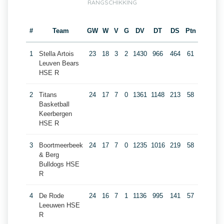
RANGSCHIKKING
#
Team
GW
W
V
G
DV
DT
DS
Ptn
1
Stella Artois
23
18
3
2
1430
966
464
61
Leuven Bears
HSE R
2
Titans
24
17
7
0
1361
1148
213
58
Basketball
Keerbergen
HSE R
3
Boortmeerbeek
24
17
7
0
1235
1016
219
58
& Berg
Bulldogs HSE
R
4
De Rode
24
16
7
1
1136
995
141
57
Leeuwen HSE
R