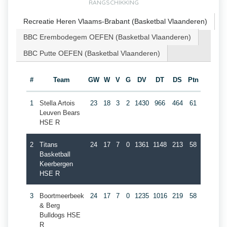
RANGSCHIKKING
Recreatie Heren Vlaams-Brabant (Basketbal Vlaanderen)
BBC Erembodegem OEFEN (Basketbal Vlaanderen)
BBC Putte OEFEN (Basketbal Vlaanderen)
#
Team
GW
W
V
G
DV
DT
DS
Ptn
1
Stella Artois
23
18
3
2
1430
966
464
61
Leuven Bears
HSE R
2
Titans
24
17
7
0
1361
1148
213
58
Basketball
Keerbergen
HSE R
3
Boortmeerbeek
24
17
7
0
1235
1016
219
58
& Berg
Bulldogs HSE
R