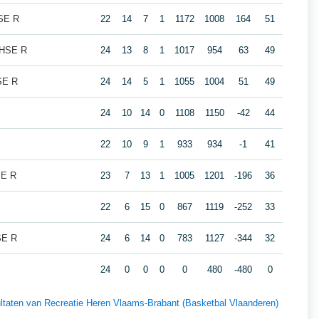
HSE R
22
14
7
1
1172
1008
164
51
e HSE R
24
13
8
1
1017
954
63
49
SE R
24
14
5
1
1055
1004
51
49
24
10
14
0
1108
1150
-42
44
22
10
9
1
933
934
-1
41
SE R
23
7
13
1
1005
1201
-196
36
22
6
15
0
867
1119
-252
33
SE R
24
6
14
0
783
1127
-344
32
24
0
0
0
0
480
-480
0
sultaten van Recreatie Heren Vlaams-Brabant (Basketbal Vlaanderen)