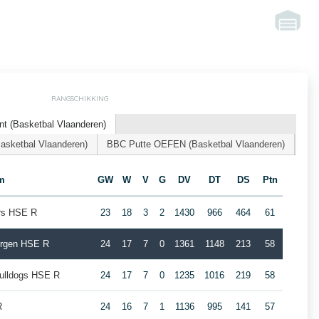
RANGSCHIKKING
nt (Basketbal Vlaanderen)
ketbal Vlaanderen)
BBC Putte OEFEN (Basketbal Vlaanderen)
m
GW
W
V
G
DV
DT
DS
Ptn
ars HSE R
23
18
3
2
1430
966
464
61
ergen HSE R
24
17
7
0
1361
1148
213
58
ulldogs HSE R
24
17
7
0
1235
1016
219
58
R
24
16
7
1
1136
995
141
57