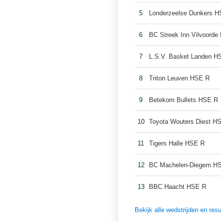
5
Londerzeelse Dunkers 
6
BC Streek Inn Vilvoord
7
L.S.V. Basket Landen H
8
Triton Leuven HSE R
9
Betekom Bullets HSE R
10
Toyota Wouters Diest H
11
Tigers Halle HSE R
12
BC Machelen-Diegem H
13
BBC Haacht HSE R
Bekijk alle wedstrijden en re