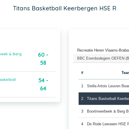
Titans Basketball Keerbergen HSE R
Recreatie Heren Vlaams-Braba
60 -
rbeek & Berg
BBC Erembodegem OEFEN (Bas
58
#
Tea
54 -
asketball
1
Stella Artois Leuven Be
64
2
Titans Basketball Keerb
3
Boortmeerbeek & Berg B
4
De Rode Leeuwen HSE 