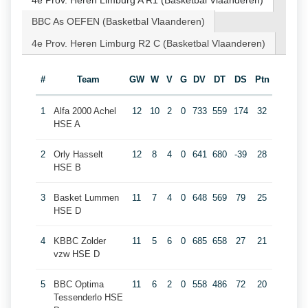
4e Prov. Heren Limburg A R1 (Basketbal Vlaanderen)
BBC As OEFEN (Basketbal Vlaanderen)
4e Prov. Heren Limburg R2 C (Basketbal Vlaanderen)
#
Team
GW
W
V
G
DV
DT
DS
Ptn
1
Alfa 2000 Achel
12
10
2
0
733
559
174
32
HSE A
2
Orly Hasselt
12
8
4
0
641
680
-39
28
HSE B
3
Basket Lummen
11
7
4
0
648
569
79
25
HSE D
4
KBBC Zolder
11
5
6
0
685
658
27
21
vzw HSE D
5
BBC Optima
11
6
2
0
558
486
72
20
Tessenderlo HSE