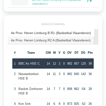
79
4e Prov. Heren Limburg B R1 (Basketbal
Vlaanderen)
RANGSCHIKKING
4e Prov. Heren Limburg B R1 (Basketbal Vlaanderen)
4e Prov. Heren Limburg R2 A (Basketbal Vlaanderen)
#
Team
GW
W
V
G
DV
DT
DS
Ptn
1
BBC As HSE C
14
12
2
0
982
857
125
38
2
Nieuwerkerken
14
11
3
0
982
840
142
36
HSE B
3
Basket Zonhoven
14
7
7
0
808
862
-54
28
HSE B
4
Kon Sint-
14
6
8
0
873
925
-52
26