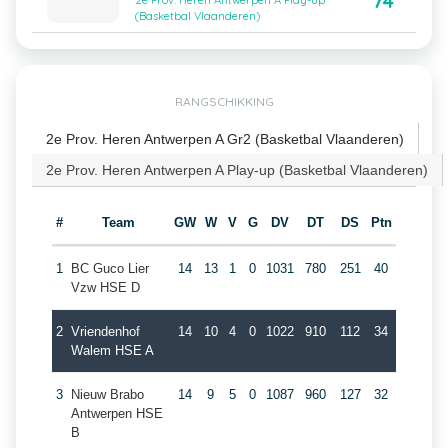
74
2e Prov. Heren Antwerpen A Play-up
(Basketbal Vlaanderen)
RANGSCHIKKING
2e Prov. Heren Antwerpen A Gr2 (Basketbal Vlaanderen)
2e Prov. Heren Antwerpen A Play-up (Basketbal Vlaanderen)
#
Team
GW
W
V
G
DV
DT
DS
Ptn
1
BC Guco Lier
14
13
1
0
1031
780
251
40
Vzw HSE D
2
Vriendenhof
14
10
4
0
1022
910
112
34
Walem HSE A
3
Nieuw Brabo
14
9
5
0
1087
960
127
32
Antwerpen HSE
B